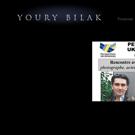
YOURY BILAK
Репортажі