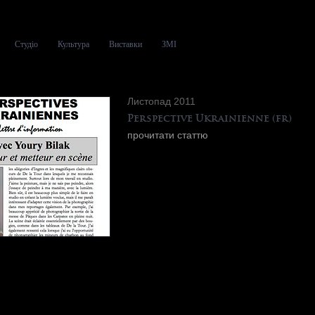
Студіо
Культура
Виставки
ЗМІ
Листопад 2011
Perspective Ukrainienne (fr)
прочитати статтю