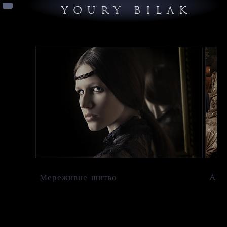
YOURY BILAK
Мереживне шитво
Art